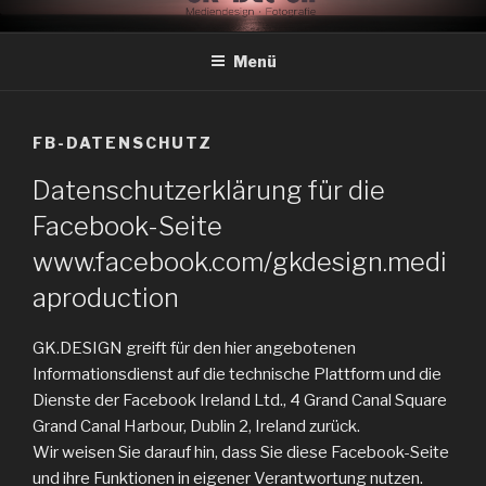
Zum
CORPORATE DESIGN,
Wir erleichtern Ihren Unternehmeralltag.
Inhalt
MEDIENGESTALTUNG,
Menü
springen
DRUCKSACHEN,
AUSSENWERBUNG, F
FB-DATENSCHUTZ
OTOGRAFIE, FILM & B
Datenschutzerklärung für die
ILDREDAKTION IN E
Facebook-Seite
PPERTSHAUSEN, R
ÖDERMARK, DIEBURG, D
www.facebook.com/gkdesign.medi
ARMSTADT, FRANKFURT
aproduction
GK.DESIGN greift für den hier angebotenen
Informationsdienst auf die technische Plattform und die
Dienste der Facebook Ireland Ltd., 4 Grand Canal Square
Grand Canal Harbour, Dublin 2, Ireland zurück.
Wir weisen Sie darauf hin, dass Sie diese Facebook-Seite
und ihre Funktionen in eigener Verantwortung nutzen.