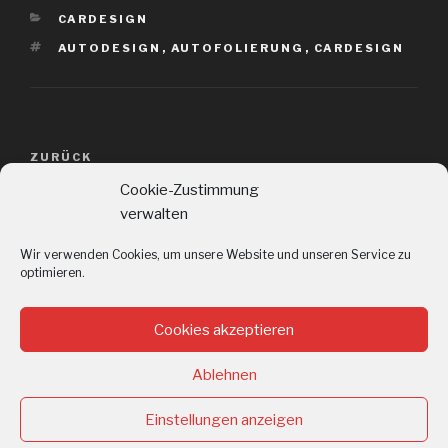
KATEGORIEN
CARDESIGN
SCHLAGWÖRTER
AUTODESIGN
,
AUTOFOLIERUNG
,
CARDESIGN
Beitragsnavigation
ZURÜCK
Vorheriger
Beitrag
Außendarstellung
Cookie-Zustimmung
verwalten
WEITER
Nächster
Wir verwenden Cookies, um unsere Website und unseren Service zu
Beitrag
Tortendesign
optimieren.
Cookies akzeptieren
Ablehnen
Mediendesign
Kundenmeinungen
Über
Impressum/Datenschutz
Cookie-
/
mich
Richtlinie
Einstellungen anzeigen
Corporate
(EU)
Datenschutzerklärung
Stolz präsentiert von WordPress